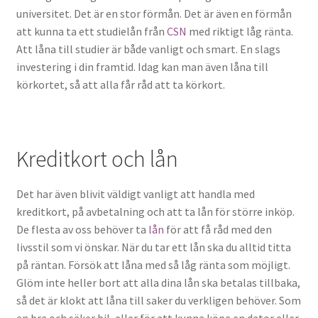
universitet. Det är en stor förmån. Det är även en förmån
att kunna ta ett studielån från
CSN
med riktigt låg ränta.
Att låna till studier är både vanligt och smart. En slags
investering i din framtid. Idag kan man även låna till
körkortet, så att alla får råd att ta körkort.
Kreditkort och lån
Det har även blivit väldigt vanligt att handla med
kreditkort, på avbetalning och att ta lån för större inköp.
De flesta av oss behöver ta
lån
för att få råd med den
livsstil som vi önskar. När du tar ett lån ska du alltid titta
på räntan. Försök att låna med så låg ränta som möjligt.
Glöm inte heller bort att alla dina lån ska betalas tillbaka,
så det är klokt att låna till saker du verkligen behöver. Som
en bra och säker bil, eller för att kunna köpa en dator eller