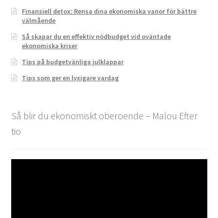
Finansiell detox: Rensa dina ekonomiska vanor för bättre
välmående
Så skapar du en effektiv nödbudget vid oväntade
ekonomiska kriser
Tips på budgetvänliga julklappar
Tips som ger en lyxigare vardag
Så blir du ekonomiskt oberoende – Malou Efter
tio