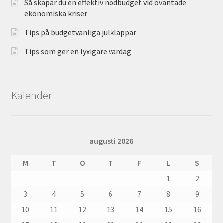
Så skapar du en effektiv nödbudget vid oväntade
ekonomiska kriser
Tips på budgetvänliga julklappar
Tips som ger en lyxigare vardag
Kalender
augusti 2026
M
T
O
T
F
L
S
1
2
3
4
5
6
7
8
9
10
11
12
13
14
15
16