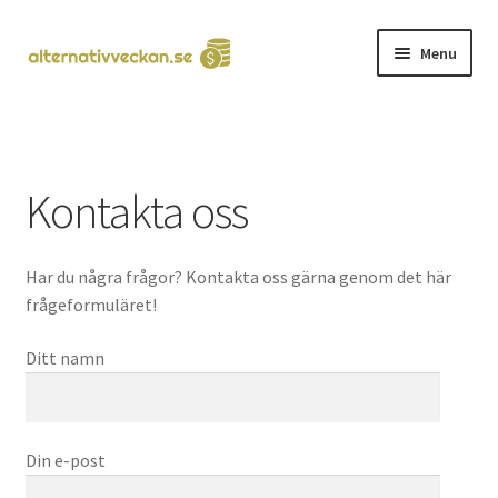
Skip
Skip
Menu
to
to
navigation
content
Hem
Kontakta oss
Kontakta oss
Har du några frågor? Kontakta oss gärna genom det här
frågeformuläret!
Ditt namn
Din e-post