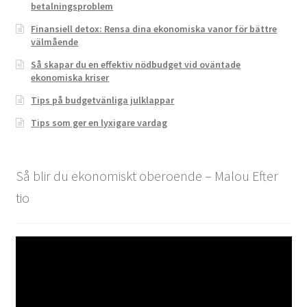
betalningsproblem
Finansiell detox: Rensa dina ekonomiska vanor för bättre
välmående
Så skapar du en effektiv nödbudget vid oväntade
ekonomiska kriser
Tips på budgetvänliga julklappar
Tips som ger en lyxigare vardag
Så blir du ekonomiskt oberoende – Malou Efter
tio