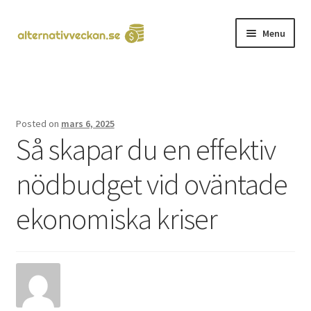
Skip
Skip
Menu
to
to
navigation
content
Hem
Kontakta oss
Posted on
mars 6, 2025
Så skapar du en effektiv
nödbudget vid oväntade
ekonomiska kriser