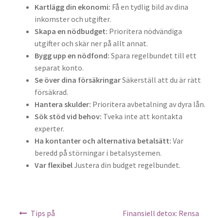
Kartlägg din ekonomi:
Få en tydlig bild av dina
inkomster och utgifter.
Skapa en nödbudget:
Prioritera nödvändiga
utgifter och skär ner på allt annat.
Bygg upp en nödfond:
Spara regelbundet till ett
separat konto.
Se över dina försäkringar
Säkerställ att du är rätt
försäkrad.
Hantera skulder:
Prioritera avbetalning av dyra lån.
Sök stöd vid behov:
Tveka inte att kontakta
experter.
Ha kontanter och alternativa betalsätt:
Var
beredd på störningar i betalsystemen.
Var flexibel
Justera din budget regelbundet.
Inläggsnavigering
Tips på
Finansiell detox: Rensa