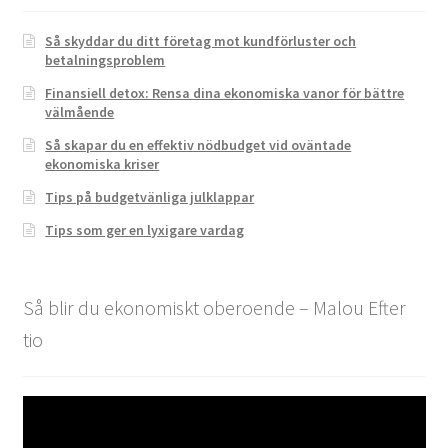
Så skyddar du ditt företag mot kundförluster och
betalningsproblem
Finansiell detox: Rensa dina ekonomiska vanor för bättre
välmående
Så skapar du en effektiv nödbudget vid oväntade
ekonomiska kriser
Tips på budgetvänliga julklappar
Tips som ger en lyxigare vardag
Så blir du ekonomiskt oberoende – Malou Efter
tio