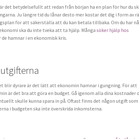
 är det betydelsefullt att redan från början ha en plan för hur du s
ngarna. Ju längre tid du lånar desto mer kostar det dig i form av r
splan för att säkerställa att du kan betala tillbaka. Om du har n
konomi ska du inte tveka att ta hjälp. Många
söker hjälp hos
 de hamnar i en ekonomisk kris.
utgifterna
et blir dyrare är det lätt att ekonomin hamnar i gungning. För att
min är det bra att göra en budget. Gå igenom alla dina kostnader 
tuellt skulle kunna spara in på. Oftast finns det någon utgift som
terna i budgeten ska inte överskrida inkomsterna.