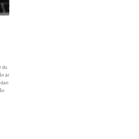
r du
ån är
edan
lån