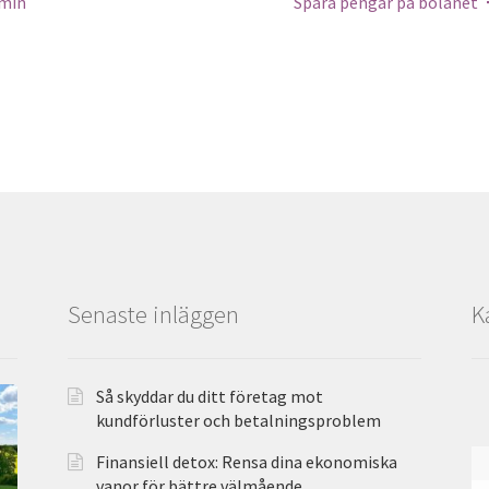
omin
Spara pengar på bolånet
Senaste inläggen
K
Så skyddar du ditt företag mot
kundförluster och betalningsproblem
Finansiell detox: Rensa dina ekonomiska
vanor för bättre välmående