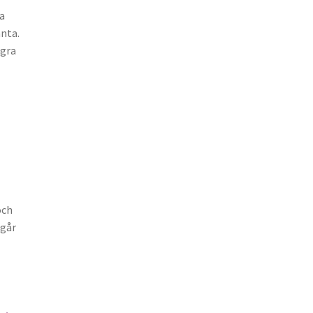
ka
änta.
ågra
och
 går