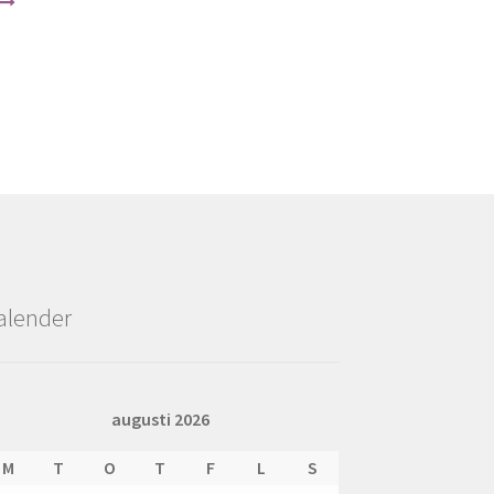
alender
augusti 2026
M
T
O
T
F
L
S