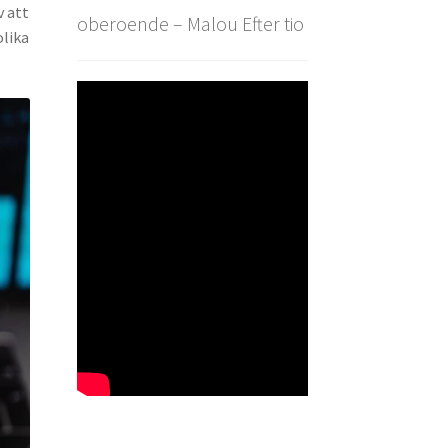
v att
oberoende – Malou Efter tio
olika