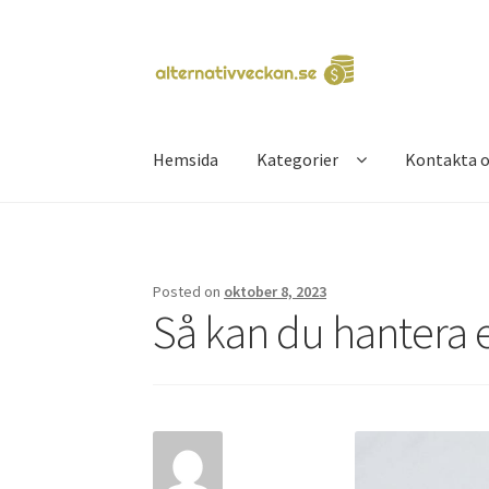
Skip
Skip
to
to
navigation
content
Hemsida
Kategorier
Kontakta o
Hem
Kontakta oss
Posted on
oktober 8, 2023
Så kan du hantera