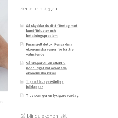
Senaste inläggen
Så skyddar du ditt företag mot
kundförluster och
betalningsproblem
Finansiell detox: Rensa dina
ekonomiska vanor för bättre
välmående
Så skapar du en effektiv
nödbudget vid oväntade
ekonomiska kriser
Tips på budgetvänliga
julklappar
Tips som ger en lyxigare vardag
en
Så blir du ekonomiskt