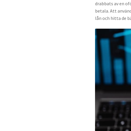
drabbats av en ofö
betala. Att använ
lån och hitta de b