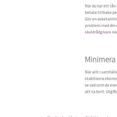
När du tar ett lån
betala tillbaka pe
Gör en avbetalning
problem med din e
skuldrådgivare
när
Minimera 
När allt i samhäll
stabilisera ekono
se vad som du even
att ta bort. Utgif
Inläggsnavigering