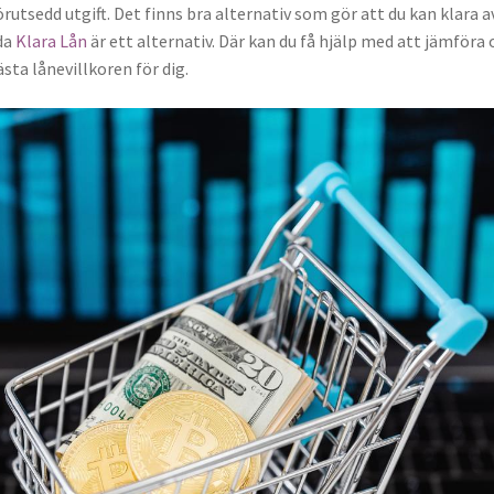
rutsedd utgift. Det finns bra alternativ som gör att du kan klara a
da
Klara Lån
är ett alternativ. Där kan du få hjälp med att jämföra 
ästa lånevillkoren för dig.